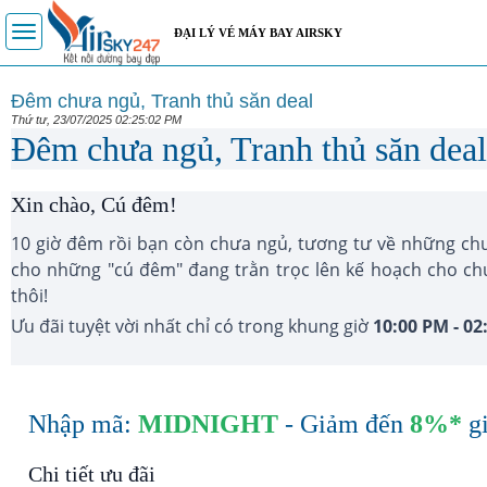
Toggle
ĐẠI LÝ VÉ MÁY BAY AIRSKY
navigation
Đêm chưa ngủ, Tranh thủ săn deal
Thứ tư, 23/07/2025 02:25:02 PM
Đêm chưa ngủ, Tranh thủ săn deal
Xin chào, Cú đêm!
10 giờ đêm rồi bạn còn chưa ngủ, tương tư về những ch
cho những "cú đêm" đang trằn trọc lên kế hoạch cho ch
thôi!
Ưu đãi tuyệt vời nhất chỉ có trong khung giờ
10:00 PM - 0
Nhập mã:
MIDNIGHT
- Giảm đến
8%*
gi
Chi tiết ưu đãi