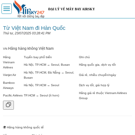
Toggle
ĐẠI LÝ VÉ MÁY BAY AIRSKY
navigation
Từ Việt Nam đi Hàn Quốc
Thứ tư, 23/07/2025 03:28:41 PM
Hãng hàng không Việt Nam
VN
Hãng
Tuyến bay phổ biến
Ghi chú
Vietnam
Hà Nội, TP.HCM → Seoul, Busan
Hãng quốc gia, dịch vụ tốt
Airlines
Hà Nội, TP.HCM, Đà Nẵng → Seoul,
Vietjet Air
Giá rẻ, nhiều chuyến/ngày
Busan
Bamboo
Hà Nội, TP.HCM → Seoul
Dịch vụ tốt, giá hợp lý
Airways
Hãng giá rẻ thuộc Vietnam Airlines
Pacific Airlines
TP.HCM → Seoul (ít hơn)
Group
🌍
Hãng hàng không quốc tế