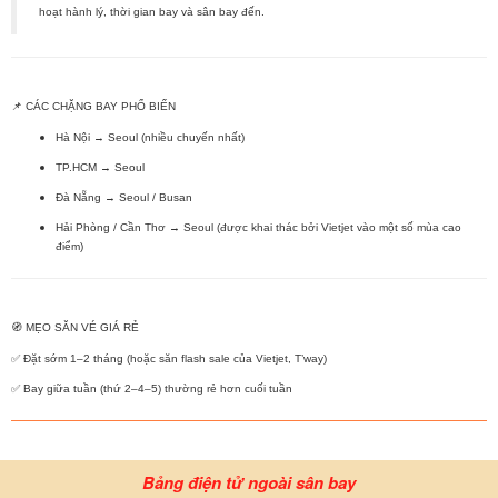
hoạt hành lý, thời gian bay và sân bay đến.
📌 CÁC CHẶNG BAY PHỔ BIẾN
Hà Nội → Seoul
(nhiều chuyến nhất)
TP.HCM → Seoul
Đà Nẵng → Seoul / Busan
Hải Phòng / Cần Thơ → Seoul
(được khai thác bởi Vietjet vào một số mùa cao
điểm)
🧭 MẸO SĂN VÉ GIÁ RẺ
✅ Đặt sớm 1–2 tháng (hoặc săn
flash sale
của Vietjet, T’way)
✅ Bay
giữa tuần
(thứ 2–4–5) thường rẻ hơn cuối tuần
Bảng điện tử ngoài sân bay