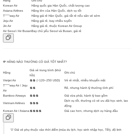
Hãng
Ghi chú
Korean Air
Hãng quốc gia Hàn Quốc, chất lượng cao
Asiana Airlines
Hãng lớn của Hàn Quốc, dịch vụ tốt
T''''''''way Air
Hãng giá rẻ Hàn Quốc, giá rất rẻ nếu săn vé sớm
Jeju Air
Hãng giá rẻ, bay nhiều tuyến
Jin Air
Hãng giá rẻ, thuộc Korean Air Group
Air Seoul / Air Busan
Bay chủ yếu Seoul và Busan, giá rẻ
💸 HÃNG NÀO THƯỜNG CÓ GIÁ TỐT NHẤT?
Giá vé trung bình (khứ
Hãng
Ghi chú
hồi)
Vietjet Air
💲💲 (~120–250 USD)
Vé rẻ nhất, nhiều khuyến mãi
T''''''''way Air / Jeju
💲💲
Rẻ, nhưng hành lý thường tính phí
Air
Bamboo Airways
💲💲💲
Giá vừa phải, hành lý bao gồm
Dịch vụ tốt, thường có vé ưu đãi học sinh, lao
Vietnam Airlines
💲💲💲
động
Korean Air / Asiana
💲💲💲💲
Giá cao hơn, nhưng dịch vụ hàng đầu
💡 Giá vé phụ thuộc vào thời điểm (mùa du lịch, học sinh nhập học, Tết), độ linh