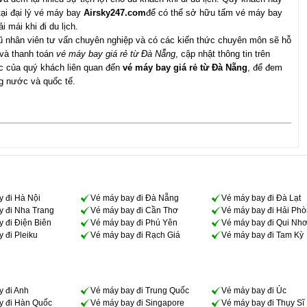
tại đại lý vé máy bay
Airsky247.com
để có thể sở hữu tấm vé máy bay
i mái khi đi du lịch.
ũ nhân viên tư vấn chuyên nghiệp và có các kiến thức chuyên môn sẽ hỗ
 và thanh toán
vé máy bay giá rẻ từ Đà Nẵng
, cập nhật thông tin trên
ắc của quý khách liên quan đến
vé máy bay giá rẻ từ Đà Nẵng
, để đem
ng nước và quốc tế.
y đi Hà Nội
Vé máy bay đi Đà Nẵng
Vé máy bay đi Đà Lạt
y đi Nha Trang
Vé máy bay đi Cần Thơ
Vé máy bay đi Hải Ph
 đi Điện Biên
Vé máy bay đi Phú Yên
Vé máy bay đi Qui Nh
 đi Pleiku
Vé máy bay đi Rạch Giá
Vé máy bay đi Tam Kỳ
y đi Anh
Vé máy bay đi Trung Quốc
Vé máy bay đi Úc
y đi Hàn Quốc
Vé máy bay đi Singapore
Vé máy bay đi Thụy Sĩ