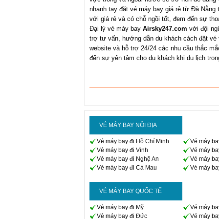
nhanh tay đặt vé máy bay giá rẻ từ Đà Nẵng 
với giá rẻ và có chỗ ngồi tốt, đem đến sự thoả
Đại lý vé máy bay
Airsky247.com
với đội ng
trợ tư vấn, hướng dẫn du khách cách đặt vé
website và hỗ trợ 24/24 các nhu cầu thắc m
đến sự yên tâm cho du khách khi du lịch tro
VÉ MÁY BAY NỘI ĐỊA
Vé máy bay đi Hồ Chí Minh
Vé máy ba
Vé máy bay đi Vinh
Vé máy ba
Vé máy bay đi Nghệ An
Vé máy bay
Vé máy bay đi Cà Mau
Vé máy bay
VÉ MÁY BAY QUỐC TẾ
Vé máy bay đi Mỹ
Vé máy ba
Vé máy bay đi Đức
Vé máy ba