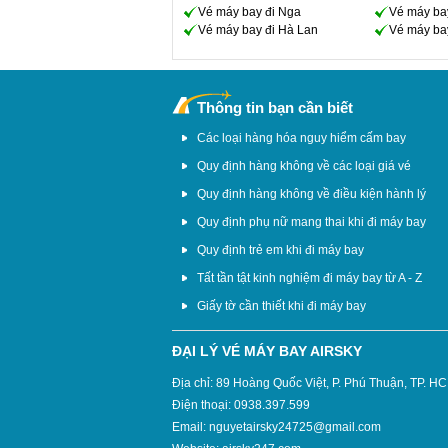
Vé máy bay đi Nga
Vé máy ba
Vé máy bay đi Hà Lan
Vé máy bay
Thông tin bạn cần biết
Các loại hàng hóa nguy hiểm cấm bay
Quy định hàng không về các loại giá vé
Quy định hàng không về điều kiện hành lý
Quy định phụ nữ mang thai khi đi máy bay
Quy định trẻ em khi đi máy bay
Tất tần tật kinh nghiệm đi máy bay từ A - Z
Giấy tờ cần thiết khi đi máy bay
ĐẠI LÝ VÉ MÁY BAY AIRSKY
Địa chỉ: 89 Hoàng Quốc Việt, P. Phú Thuận, TP. H
Điện thoại: 0938.397.599
Email: nguyetairsky24725@gmail.com