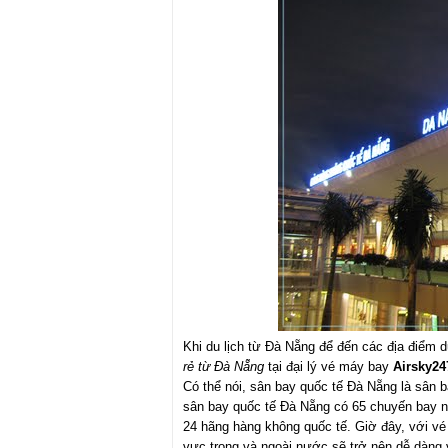
Khi du lịch từ Đà Nẵng để đến các địa điểm d
rẻ từ Đà Nẵng
tại đại lý vé máy bay
Airsky2
Có thể nói, sân bay quốc tế Đà Nẵng là sân 
sân bay quốc tế Đà Nẵng có 65 chuyến bay n
24 hãng hàng không quốc tế. Giờ đây, với v
vực trong và ngoài nước sẽ trở nên dễ dàng v