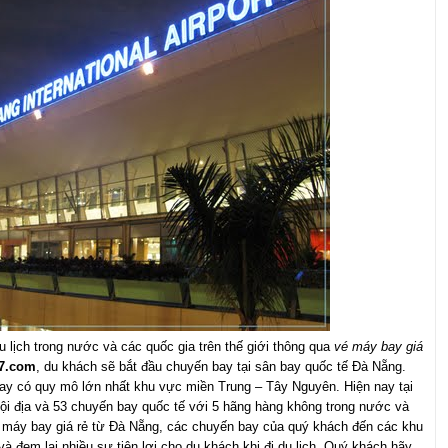
u lịch trong nước và các quốc gia trên thế giới thông qua
vé máy bay giá
47.com
, du khách sẽ bắt đầu chuyến bay tại sân bay quốc tế Đà Nẵng.
bay có quy mô lớn nhất khu vực miền Trung – Tây Nguyên. Hiện nay tại
ội địa và 53 chuyến bay quốc tế với 5 hãng hàng không trong nước và
é máy bay giá rẻ từ Đà Nẵng, các chuyến bay của quý khách đến các khu
à đem lại nhiều sự tiện lợi cho du khách khi đi du lịch. Quý khách hãy