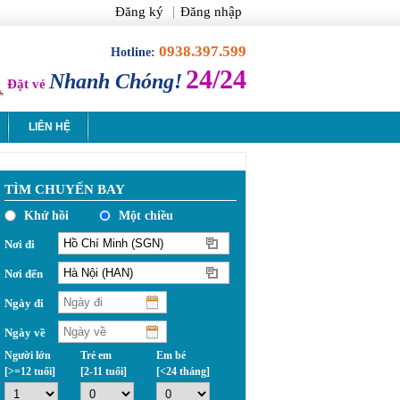
Đăng ký
Đăng nhập
0938.397.599
Hotline:
24/24
Nhanh Chóng!
Đặt vé
LIÊN HỆ
TÌM CHUYẾN BAY
Khứ hồi
Một chiều
Nơi đi
Nơi đến
Ngày đi
Ngày về
Người lớn
Trẻ em
Em bé
[>=12 tuổi]
[2-11 tuổi]
[<24 tháng]