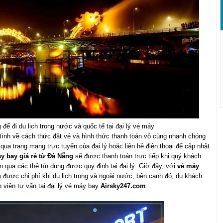
g
để đi du lịch trong nước và quốc tế tại đại lý vé máy
ình về cách thức đặt vé và hình thức thanh toán vô cùng nhanh chóng
qua trang mạng trực tuyến của đại lý hoặc liên hệ điện thoại để cập nhật
y bay giá rẻ từ Đà Nẵng
sẽ được thanh toán trực tiếp khi quý khách
án qua các thẻ tín dụng được quy định tại đại lý. Giờ đây, với
vé máy
m được chi phí khi du lịch trong và ngoài nước, bên cạnh đó, du khách
 viên tư vấn tại đại lý vé máy bay
Airsky247.com
.