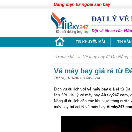
Bảng điện tử ngoài sân bay
ĐẠI LÝ VÉ
Đặt vé tất cả các H
TIN KHUYẾN MÃI
TIN HÀ
Trang chủ
Vé máy bay đi Đà Nẵng
»
Vé máy bay giá rẻ từ 
Thứ ba, 11/11/2014 11:08:19 AM
Dịch vụ du lịch với
vé máy bay giá rẻ
từ Đà N
lịch. Với đại lý vé máy bay
Airsky247.com
, 
Nẵng
đi du lịch đến các khu vực trong nước v
máy bay tại đại lý vé máy bay
Airsky247.co