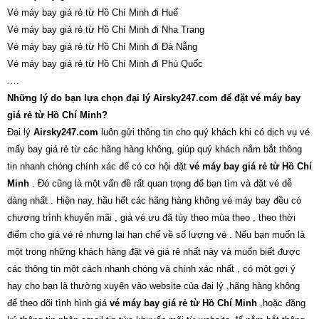
Vé máy bay giá rẻ từ Hồ Chí Minh đi Huế
Vé máy bay giá rẻ từ Hồ Chí Minh đi Nha Trang
Vé máy bay giá rẻ từ Hồ Chí Minh đi Đà Nẵng
Vé máy bay giá rẻ từ Hồ Chí Minh đi Phú Quốc
….
Những lý do bạn lựa chọn đại lý Airsky247.com để đặt vé máy bay
giá rẻ từ Hồ Chí Minh?
Đại lý
Airsky247.com
luôn gửi thông tin cho quý khách khi có dịch vụ vé
mấy bay giá rẻ từ các hãng hàng không, giúp quý khách nắm bắt thông
tin nhanh chóng chính xác để có cơ hội đặt
vé máy bay giá rẻ từ Hồ Chí
Minh
. Đó cũng là một vấn đề rất quan trọng để bạn tìm và đặt vé dễ
dàng nhất . Hiện nay, hầu hết các hãng hàng không vé máy bay đều có
chương trình khuyến mãi , giá vé ưu đã tùy theo mùa theo , theo thời
điểm cho giá vé rẻ nhưng lại hạn chế về số lượng vé . Nếu bạn muốn là
một trong những khách hàng đặt vé giá rẻ nhất này và muốn biết được
các thông tin một cách nhanh chóng và chính xác nhất , có một gợi ý
hay cho bạn là thường xuyên vào website của đại lý ,hãng hàng không
để theo dõi tình hình giá
vé máy bay giá rẻ từ Hồ Chí Minh
,hoặc đăng