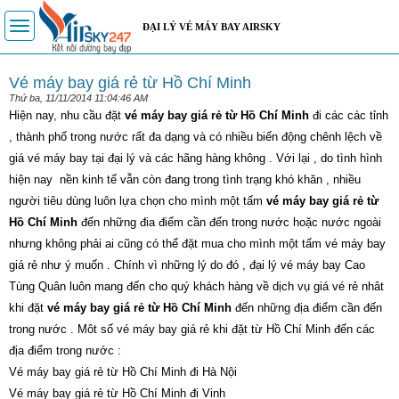
Toggle
ĐẠI LÝ VÉ MÁY BAY AIRSKY
navigation
Vé máy bay giá rẻ từ Hồ Chí Minh
Thứ ba, 11/11/2014 11:04:46 AM
Hiện nay, nhu cầu đặt
vé máy bay giá rẻ từ Hồ Chí Minh
đi các các tỉnh
, thành phố trong nước rất đa dạng và có nhiều biến động chênh lệch về
giá vé máy bay tại đại lý và các hãng hàng không . Với lại , do tình hình
hiện nay nền kinh tế vẫn còn đang trong tình trạng khó khăn , nhiều
người tiêu dùng luôn lựa chọn cho mình một tấm
vé máy bay giá rẻ từ
Hồ Chí Minh
đến những đia điểm cần đến trong nước hoặc nước ngoài
nhưng không phải ai cũng có thể đặt mua cho mình một tấm vé máy bay
giá rẻ như ý muốn . Chính vì những lý do đó , đại lý vé máy bay Cao
Tùng Quân luôn mang đến cho quý khách hàng về dịch vụ giá vé rẻ nhât
khi đặt
vé máy bay giá rẻ từ Hồ Chí Minh
đến những địa điểm cần đến
trong nước . Môt số vé máy bay giá rẻ khi đặt từ Hồ Chí Minh đến các
địa điểm trong nước :
Vé máy bay giá rẻ từ Hồ Chí Minh đi Hà Nội
Vé máy bay giá rẻ từ Hồ Chí Minh đi Vinh