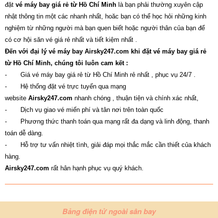
đặt
vé máy bay giá rẻ từ Hồ Chí Minh
là bạn phải thường xuyên cập
nhật thông tin một các nhanh nhất, hoăc bạn có thể học hỏi những kinh
nghiệm từ những người mà bạn quen biết hoặc người thân của bạn để
có cơ hội săn vé giá rẻ nhất và tiết kiệm nhất .
Đến với đại lý vé máy bay
Airsky247.com
khi đặt vé máy bay giá rẻ
từ Hồ Chí Minh, chúng tôi luôn cam kết :
-
Giá vé máy bay giá rẻ từ Hồ Chí Minh rẻ nhất , phục vụ 24/7 .
-
Hệ thống đặt vé trực tuyến qua mạng
website
Airsky247.com
nhanh chóng , thuận tiện và chính xác nhất,
-
Dịch vụ giao vé miến phí và tân nơi trên toàn quốc
-
Phương thức thanh toán qua mạng rất đa dạng và linh động, thanh
toán dễ dàng.
-
Hỗ trợ tư vấn nhiệt tình, giải đáp mọi thắc mắc cần thiết của khách
hàng.
Airsky247.com
rất hân hạnh phục vụ quý khách.
Bảng điện tử ngoài sân bay