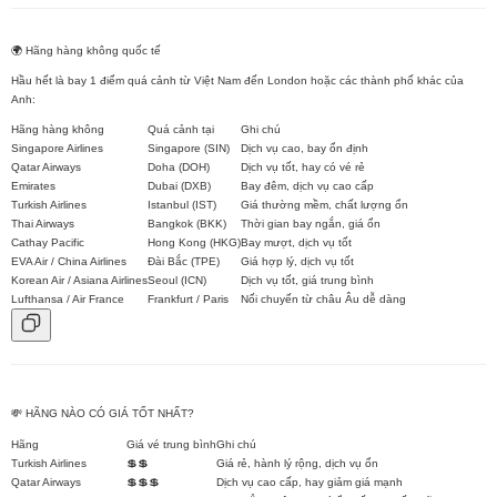
🌍
Hãng hàng không quốc tế
Hầu hết là
bay 1 điểm quá cảnh
từ Việt Nam đến London hoặc các thành phố khác của
Anh:
Hãng hàng không
Quá cảnh tại
Ghi chú
Singapore Airlines
Singapore (SIN)
Dịch vụ cao, bay ổn định
Qatar Airways
Doha (DOH)
Dịch vụ tốt, hay có vé rẻ
Emirates
Dubai (DXB)
Bay đêm, dịch vụ cao cấp
Turkish Airlines
Istanbul (IST)
Giá thường mềm, chất lượng ổn
Thai Airways
Bangkok (BKK)
Thời gian bay ngắn, giá ổn
Cathay Pacific
Hong Kong (HKG)
Bay mượt, dịch vụ tốt
EVA Air / China Airlines
Đài Bắc (TPE)
Giá hợp lý, dịch vụ tốt
Korean Air / Asiana Airlines
Seoul (ICN)
Dịch vụ tốt, giá trung bình
Lufthansa / Air France
Frankfurt / Paris
Nối chuyến từ châu Âu dễ dàng
💸 HÃNG NÀO CÓ GIÁ TỐT NHẤT?
Hãng
Giá vé trung bình
Ghi chú
Turkish Airlines
💲💲
Giá rẻ, hành lý rộng, dịch vụ ổn
Qatar Airways
💲💲💲
Dịch vụ cao cấp, hay giảm giá mạnh