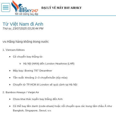
Toggle
ĐẠI LÝ VÉ MÁY BAY AIRSKY
navigation
Từ Việt Nam đi Anh
Thứ tư, 23/07/2025 03:26:44 PM
Hãng hàng không trong nước
VN
1.
Vietnam Airlines
Có
chuyến bay thẳng
từ:
Hà Nội (HAN)
đến
London Heathrow (LHR)
Máy bay:
Boeing 787 Dreamliner
Tần suất: khoảng 2–3 chuyến/tuần (tùy mùa)
Chuyến từ TP.HCM đi London sẽ quá cảnh tại Hà Nội
2.
Bamboo Airways / Vietjet Air
Chưa khai thác tuyến bay thẳng đến Anh
Có thể bay
liên danh (code-share)
hoặc nối chuyến qua các trung tâm châu Á như
Bangkok, Singapore, Seoul, v.v.