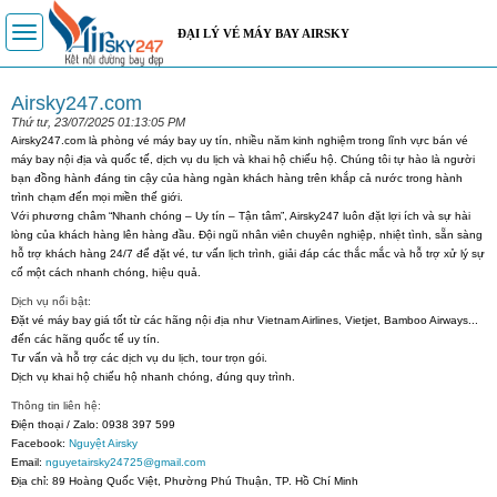
Toggle
ĐẠI LÝ VÉ MÁY BAY AIRSKY
navigation
Airsky247.com
Thứ tư, 23/07/2025 01:13:05 PM
Airsky247.com
là phòng vé máy bay uy tín, nhiều năm kinh nghiệm trong lĩnh vực
bán vé
máy bay nội địa và quốc tế
,
dịch vụ du lịch
và
khai hộ chiếu hộ
. Chúng tôi tự hào là người
bạn đồng hành đáng tin cậy của hàng ngàn khách hàng trên khắp cả nước trong hành
trình chạm đến mọi miền thế giới.
Với phương châm
“Nhanh chóng – Uy tín – Tận tâm”
, Airsky247 luôn đặt lợi ích và sự hài
lòng của khách hàng lên hàng đầu. Đội ngũ nhân viên chuyên nghiệp, nhiệt tình, sẵn sàng
hỗ trợ khách hàng 24/7 để đặt vé, tư vấn lịch trình, giải đáp các thắc mắc và hỗ trợ xử lý sự
cố một cách nhanh chóng, hiệu quả.
Dịch vụ nổi bật:
Đặt vé máy bay giá tốt từ các hãng nội địa như Vietnam Airlines, Vietjet, Bamboo Airways...
đến các hãng quốc tế uy tín.
Tư vấn và hỗ trợ các dịch vụ du lịch, tour trọn gói.
Dịch vụ khai hộ chiếu hộ nhanh chóng, đúng quy trình.
Thông tin liên hệ:
Điện thoại / Zalo
: 0938 397 599
Facebook
:
Nguyệt Airsky
Email
:
nguyetairsky24725@gmail.com
Địa chỉ
: 89 Hoàng Quốc Việt, Phường Phú Thuận, TP. Hồ Chí Minh