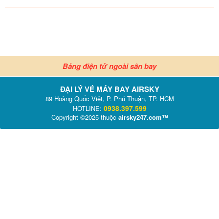
Bảng điện tử ngoài sân bay
ĐẠI LÝ VÉ MÁY BAY AIRSKY
89 Hoàng Quốc Việt, P. Phú Thuận, TP. HCM
0938.397.599
HOTLINE:
Copyright ©2025 thuộc
airsky247.com™