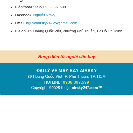
Điện thoại / Zalo
: 0938 397 599
Facebook
:
Nguyệt Airsky
Email
:
nguyetairsky24725@gmail.com
Địa chỉ
: 89 Hoàng Quốc Việt, Phường Phú Thuận, TP. Hồ Chí Minh
Bảng điện tử ngoài sân bay
ĐẠI LÝ VÉ MÁY BAY AIRSKY
89 Hoàng Quốc Việt, P. Phú Thuận, TP. HCM
0938.397.599
HOTLINE:
Copyright ©2025 thuộc
airsky247.com™