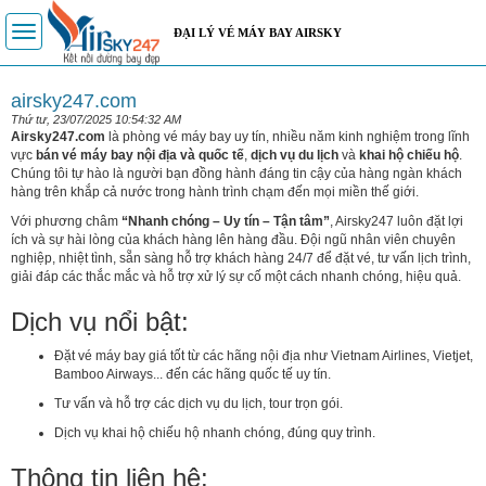
Toggle
ĐẠI LÝ VÉ MÁY BAY AIRSKY
navigation
airsky247.com
Thứ tư, 23/07/2025 10:54:32 AM
Airsky247.com
là phòng vé máy bay uy tín, nhiều năm kinh nghiệm trong lĩnh
vực
bán vé máy bay nội địa và quốc tế
,
dịch vụ du lịch
và
khai hộ chiếu hộ
.
Chúng tôi tự hào là người bạn đồng hành đáng tin cậy của hàng ngàn khách
hàng trên khắp cả nước trong hành trình chạm đến mọi miền thế giới.
Với phương châm
“Nhanh chóng – Uy tín – Tận tâm”
, Airsky247 luôn đặt lợi
ích và sự hài lòng của khách hàng lên hàng đầu. Đội ngũ nhân viên chuyên
nghiệp, nhiệt tình, sẵn sàng hỗ trợ khách hàng 24/7 để đặt vé, tư vấn lịch trình,
giải đáp các thắc mắc và hỗ trợ xử lý sự cố một cách nhanh chóng, hiệu quả.
Dịch vụ nổi bật:
Đặt vé máy bay giá tốt từ các hãng nội địa như Vietnam Airlines, Vietjet,
Bamboo Airways... đến các hãng quốc tế uy tín.
Tư vấn và hỗ trợ các dịch vụ du lịch, tour trọn gói.
Dịch vụ khai hộ chiếu hộ nhanh chóng, đúng quy trình.
Thông tin liên hệ: