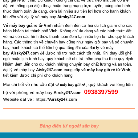
bay giá rẻ từ Vinh. Du khách không chỉ đặt vé trực tiếp mà còn có thể
đặt vé thông qua điện thoại hoặc trang mạng trực tuyến, cùng các hình
thức thanh toán đa dạng, đem lại nhiều sự tiện lợi hơn cho hành khách
khi đến với đại lý vé máy bay
Airsky247.com
.
Vé máy bay giá rẻ từ Vinh
nhằm đem đến cơ hội du lịch giá rẻ cho các
hành khách tại thành phố Vinh. Không chỉ đa dạng về các hình thức đặt
vé mà còn các hình thức thanh toán đem lại nhiều tiện lợi cho quý khách
hàng. Các thông tin về chuyến bay cũng như ngày giờ bay và số chuyến
bay, hành khách có thể liên hệ qua tổng đài của đại lý vé máy
bay
Airsky247.com
để được hỗ trợ một cách tốt nhất. Khi thay đổi ghế
ngồi hoặc lịch trình bay, quý khách sẽ chi trả thêm phụ thu theo quy định.
Nhằm đem đến cho du khách những chuyến bay chất lượng và an toàn,
đại lý vé máy bay
Aisky247.com
cung cấp
vé máy bay giá rẻ từ Vinh
,
tiết kiệm được chi phí cho khách hàng.
Mọi chi tiết về nhu cầu đặt
, quý khách vui lòng liên
vé máy bay giá rẻ
0938397599
hệ với phòng vé máy bay
:
Airsky247.com
Website đặt vé : https://
Airsky247.com
Bảng điện tử ngoài sân bay