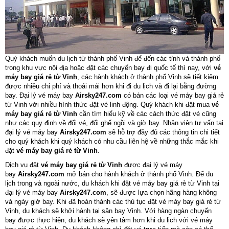
Quý khách muốn du lịch từ thành phố Vinh để đến các tỉnh và thành phố
trong khu vực nội địa hoặc đặt các chuyến bay đi quốc tế thì nay, với
vé
máy bay giá rẻ từ Vinh
, các hành khách ở thành phố Vinh sẽ tiết kiệm
được nhiều chi phí và thoải mái hơn khi đi du lịch và đi lại bằng đường
bay. Đại lý vé máy bay
Airsky247.com
có bán các loại vé máy bay giá rẻ
từ Vinh với nhiều hình thức đặt vé linh động. Quý khách khi đặt mua
vé
máy bay giá rẻ từ Vinh
cần tìm hiểu kỹ về các cách thức đặt vé cũng
như các quy định về đổi vé, đổi ghế ngồi và giờ bay. Nhân viên tư vấn tại
đại lý vé máy bay
Airsky247.com
sẽ hỗ trợ đầy đủ các thông tin chi tiết
cho quý khách khi quý khách có nhu cầu liên hệ về những thắc mắc khi
đặt
vé máy bay giá rẻ từ Vinh
.
Dịch vụ đặt
vé máy bay giá rẻ từ Vinh
được đại lý vé máy
bay
Airsky247.com
mở bán cho hành khách ở thành phổ Vinh. Để du
lịch trong và ngoài nước, du khách khi đặt vé máy bay giá rẻ từ Vinh tại
đại lý vé máy bay
Airsky247.com
, sẽ được lựa chọn hãng hàng không
và ngày giờ bay. Khi đã hoàn thành các thủ tục đặt vé máy bay giá rẻ từ
Vinh, du khách sẽ khởi hành tại sân bay Vinh. Với hàng ngàn chuyến
bay được thực hiện, du khách sẽ yên tâm hơn khi du lịch với vé máy